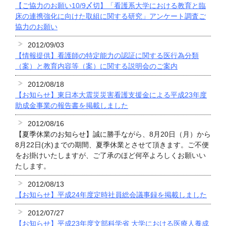
【ご協力のお願い10/9〆切】「看護系大学における教育と臨
床の連携強化に向けた取組に関する研究」アンケート調査ご
協力のお願い
2012/09/03
【情報提供】看護師の特定能力の認証に関する医行為分類
（案）と教育内容等（案）に関する説明会のご案内
2012/08/18
【お知らせ】東日本大震災災害看護支援金による平成23年度
助成金事業の報告書を掲載しました
2012/08/16
【夏季休業のお知らせ】誠に勝手ながら、8月20日（月）から
8月22日(水)までの期間、夏季休業とさせて頂きます。ご不便
をお掛けいたしますが、ご了承のほど何卒よろしくお願いい
たします。
2012/08/13
【お知らせ】平成24年度定時社員総会議事録を掲載しました
2012/07/27
【お知らせ】平成23年度文部科学省 大学における医療人養成