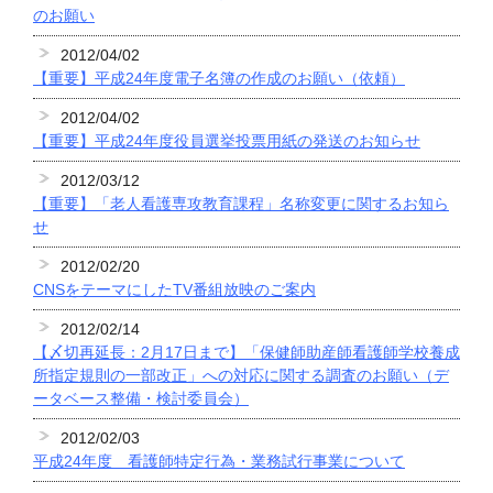
のお願い
2012/04/02
【重要】平成24年度電子名簿の作成のお願い（依頼）
2012/04/02
【重要】平成24年度役員選挙投票用紙の発送のお知らせ
2012/03/12
【重要】「老人看護専攻教育課程」名称変更に関するお知ら
せ
2012/02/20
CNSをテーマにしたTV番組放映のご案内
2012/02/14
【〆切再延長：2月17日まで】「保健師助産師看護師学校養成
所指定規則の一部改正」への対応に関する調査のお願い（デ
ータベース整備・検討委員会）
2012/02/03
平成24年度 看護師特定行為・業務試行事業について