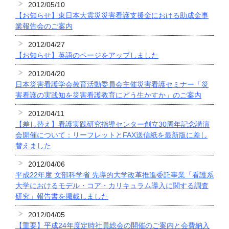
2012/05/10
【お知らせ】東日本大震災災害看護支援金における助成金事
業報告会のご案内
2012/04/27
【お知らせ】英語のページをアップしました
2012/04/20
日本災害看護学会教育活動委員会主催災害看護セミナー「災
害看護の実践知を災害看護教育にどう生かすか」のご案内
2012/04/11
【差し替え】看護実践研究指導センター創立30周年記念講演
会開催について：リーフレットとFAX送信紙を最新版に差し
替えました
2012/04/06
平成22年度 文部科学省 先導的大学改革推進委託事業「看護系
大学におけるモデル・コア・カリキュラム導入に関する調査
研究」報告書を掲載しました
2012/04/05
【重要】平成24年度定時社員総会の開催のご案内と会費納入