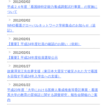
2012/02/02
平成２４年度「看護師特定能力養成調査試行事業」の実施に
ついて
2012/02/02
WHO看護グローバルネットワーク学術集会のお知らせ（追
記）
2012/02/01
【重要】平成24年度社員の確認のお願い（依頼）
2012/02/01
【重要】平成24年度役員選挙公示
2012/01/27
故廣澤克江先生夢支援（東日本大震災で被災された方で看護
を目指す平成24年入学生への支援）
2012/01/22
平成23年度「大学における医療人養成推進等委託事業・看護
系大学の教育の質保証に関する調査研究」報告会開催のご案
内