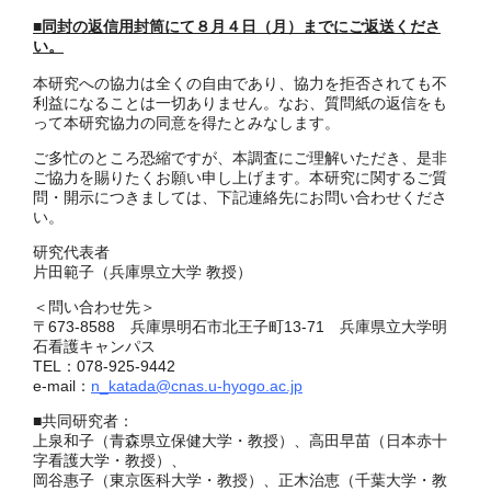
■同封の返信用封筒にて８月４日（月）までにご返送くださ
い。
本研究への協力は全くの自由であり、協力を拒否されても不
利益になることは一切ありません。なお、質問紙の返信をも
って本研究協力の同意を得たとみなします。
ご多忙のところ恐縮ですが、本調査にご理解いただき、是非
ご協力を賜りたくお願い申し上げます。本研究に関するご質
問・開示につきましては、下記連絡先にお問い合わせくださ
い。
研究代表者
片田範子（兵庫県立大学 教授）
＜問い合わせ先＞
〒673-8588 兵庫県明石市北王子町13-71 兵庫県立大学明
石看護キャンパス
TEL：078-925-9442
e-mail：
n_katada@cnas.u-hyogo.ac.jp
■共同研究者：
上泉和子（青森県立保健大学・教授）、高田早苗（日本赤十
字看護大学・教授）、
岡谷惠子（東京医科大学・教授）、正木治恵（千葉大学・教