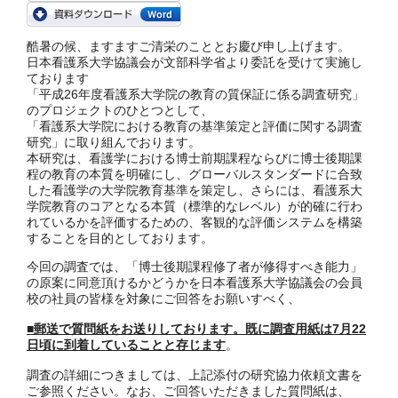
酷暑の候、ますますご清栄のこととお慶び申し上げます。
日本看護系大学協議会が文部科学省より委託を受けて実施し
ております
「平成26年度看護系大学院の教育の質保証に係る調査研究」
のプロジェクトのひとつとして、
「看護系大学院における教育の基準策定と評価に関する調査
研究」に取り組んでおります。
本研究は、看護学における博士前期課程ならびに博士後期課
程の教育の本質を明確にし、グローバルスタンダードに合致
した看護学の大学院教育基準を策定し、さらには、看護系大
学院教育のコアとなる本質（標準的なレベル）が的確に行わ
れているかを評価するための、客観的な評価システムを構築
することを目的としております。
今回の調査では、「博士後期課程修了者が修得すべき能力」
の原案に同意頂けるかどうかを日本看護系大学協議会の会員
校の社員の皆様を対象にご回答をお願いすべく、
■郵送で質問紙をお送りしております。既に調査用紙は7月22
日頃に到着していることと存じます
。
調査の詳細につきましては、上記添付の研究協力依頼文書を
ご参照ください。なお、ご回答いただきました質問紙は、