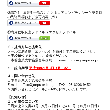
②資料1 看護学士課程におけるコアコンピテンシーと卒業時
の到達目標および教育内容（例）
③意見聴取調査ファイル（エクセルファイル）
２．提出方法と提出先
メールに調査紙（エクセル）を添付してご提出ください。
＊学校単位でまとめてご提出ください。
日本看護系大学協議会事務局 E-mail：office@janpu.or.jp
３．提出期限
平成30年1月8日（月・祝）
４．問い合わせ先
日本看護系大学協議会事務局
E-mail：office@janpu.or.jp ／ FAX：03-6206-9452
※お問い合わせはメールかFAXでお願いいたします。
【お知らせ】
１．研修会について
日看大協公文書41号（9月27日付）と41-2号（10月11日付）