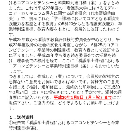
けるコアコンピテンシーと卒業時到達目標（案）」をまとめ
ました。これは平成22年度の「看護系大学におけるモデル・
コア・カリキュラム導入に関する調査研究（代表野嶋佐由
美）」で、提示された「学士課程においてコアとなる看護実
践能力を基盤とする教育」の5群20からなる看護実践能力、卒
業時到達目標、教育内容をもとに、発展的に改訂したもので
す。
平成28年度から看護学教育評価検討委員会が中心となり、平
成22年度以降の社会の変化を考慮しながら、6群25のコアコ
ンピテンシー、卒業時の到達目標、教育内容として改訂する
に至りました。平成29年度も引き続き委員会での活動を続
け、理事会での検討を経て、ここに「看護学士課程における
コアコンピテンシーと卒業時到達目標（案）」をお示しいた
します。
つきましては、作成した（案）について、会員校の皆様方の
忌憚ないご意見をお伺いできれば幸いです。皆様方のご意見
を踏まえて検討、追加修正し、最終的な印刷物にして
平成30
年3月24日（土）
に報告させていただく予定です。添付の調
※
査票にご記入いただき、
平成30年1月8日（月・祝）まで
にご
返信下さい。ご協力の程、どうぞよろしくお願い申し上げま
す。
１．送付資料
①報告書「看護学士課程におけるコアコンピテンシーと卒業
時到達目標(案)」