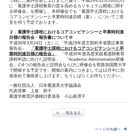
で既にご案内を差し上げました通り、平成29年12月25日(月)
に「看護学士課程教育の質を高めるカリキュラム開発に関す
る研修会」を開催し、本研修会でも「看護学士課程における
コアコンピテンシーと卒業時到達目標（案）」についてご意
見を伺う予定でおります。
２．看護学士課程におけるコアコンピテンシーと卒業時到達
目標の報告会・報告書について※
平成30年3月24日（土）に「平成29年度文部科学省委託事業
報告会」、
「看護学士課程におけるコアコンピテンシーと卒
業時到達目標の報告会」
、「平成30年度高度実践看護師教育
課程申請に向けた説明会」、「Academic Administration研修
会」の4つの報告会と説明会ならびに研修会を聖路加国際大学
で開催する予定です。開催の案内につきましては12月中に別
途改めて連絡差し上げます。もうしばらくお待ちください。
一般社団法人 日本看護系大学協議会
代表理事 上泉 和子
看護学教育評価検討委員長 小山眞理子