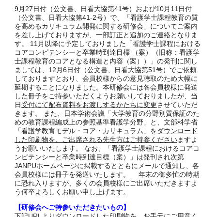
9月27日付（公文書、日看大協第41号）および10月11日付
（公文書、日看大協第41-2号）で、「看護学士課程教育の質
を高めるカリキュラム開発に関する研修会」についてご案内
を差し上げておりますが、一部訂正と追加のご連絡となりま
す。 11月以降に予定しておりました「看護学士課程における
コアコンピテンシーと卒業時到達目標 （案）（旧称：看護学
士課程教育のコアとなる構造と内容（案））」の発刊に関し
ましては、12月6日付（公文書、日看大協第51号）でご依頼
しておりますとおり、会員校様からの意見聴取のため大幅に
延期することになりました。本研修会には各会員校様に発送
した冊子をご持参いただくようお願いしておりましたが、当
日
受付にて配布資料をお渡しするかたちに変更
させていただ
きます。 また、日本学術会議「大学教育の分野別質保証のた
めの教育課程編成上の参照基準看護学分野」と、文部科学省
「看護学教育モデル・コア・カリキュラム」を
ダウンロード
した印刷物を、ご出席される先生方はご持参ください
ますよ
うお願いいたします。 なお、「看護学士課程におけるコアコ
ンピテンシーと卒業時到達目標（案）」は発刊され次第
JANPUホームページに掲載するとともにメールで通知し、各
会員校様には冊子を発送いたします。 年末の御多忙の時期
に恐れ入りますが、多くの会員校様にご出席いただきますよ
う何卒よろしくお願い申し上げます。
【研修会へご持参いただきたいもの】
下記URLよりダウンロードした印刷物を、お手元にご用意く