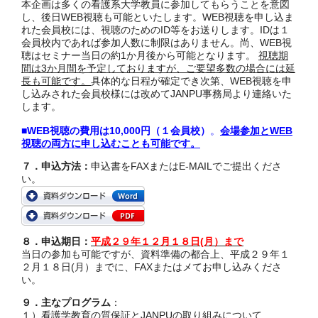
本企画は多くの看護系大学教員に参加してもらうことを意図
し、後日WEB視聴も可能といたします。WEB視聴を申し込ま
れた会員校には、視聴のためのID等をお送りします。IDは１
会員校内であれば参加人数に制限はありません。尚、WEB視
聴はセミナー当日の約1か月後から可能となります。
視聴期
間は3か月間を予定しておりますが、ご要望多数の場合には延
長も可能です。
具体的な日程が確定でき次第、WEB視聴を申
し込みされた会員校様には改めてJANPU事務局より連絡いた
します。
■WEB視聴の費用は10,000円（１会員校）
。
会場参加とWEB
視聴の両方に申し込むことも可能です。
７．申込方法：
申込書をFAXまたはE-MAILでご提出くださ
い。
８．申込期日：
平成２９年１２月１８日(月）まで
当日の参加も可能ですが、資料準備の都合上、平成２９年１
２月１８日(月）までに、FAXまたはメてお申し込みくださ
い。
９．主なプログラム
：
１）看護学教育の質保証とJANPUの取り組みについて