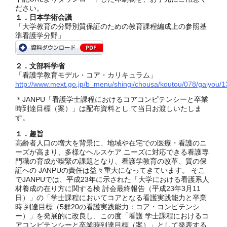
ださい。
１．日本学術会議
「大学教育の分野別質保証のための教育課程編成上の参照基
準看護学分野」
２．文部科学省
「看護学教育モデル・コア・カリキュラム」
http://www.mext.go.jp/b_menu/shingi/chousa/koutou/078/gaiyou/
＊JANPU「看護学士課程におけるコアコンピテンシーと卒業
時到達目標（案）」は配布資料とし て当日お渡しいたしま
す。
１．趣旨
高齢者人口の増大を背景に、地域や在宅での医療・看護のニ
ーズが高まり、多様なヘルスケア ニーズに対応できる看護専
門職の育成が喫緊の課題となり、看護学教育の改革、質の保
証への JANPUの責任は益々重大になってきています。 そこ
でJANPUでは、平成23年に示された「大学における看護系人
材養成の在り方に関する検 討会最終報告（平成23年3月11
日）」の「学士課程においてコアとなる看護実践能力と卒業
時 到達目標（5群20の看護実践能力：コア・コンピテンシ
ー）」を発展的に改良し、この度「看護 学士課程におけるコ
アコンピテンシーと卒業時到達目標（案）」として発表する