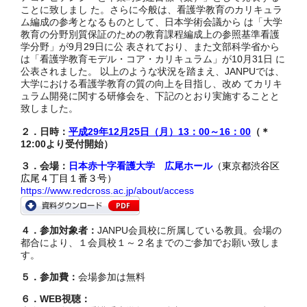
ことに致しまし た。さらに今般は、看護学教育のカリキュラ
ム編成の参考となるものとして、日本学術会議から は「大学
教育の分野別質保証のための教育課程編成上の参照基準看護
学分野」が9月29日に公 表されており、また文部科学省から
は「看護学教育モデル・コア・カリキュラム」が10月31日 に
公表されました。 以上のような状況を踏まえ、JANPUでは、
大学における看護学教育の質の向上を目指し、改め てカリキ
ュラム開発に関する研修会を、下記のとおり実施することと
致しました。
２．日時：
平成29年12月25日（月）13：00～16：00
（＊
12:00より受付開始）
３．会場：
日本赤十字看護大学 広尾ホール
（東京都渋谷区
広尾４丁目１番３号）
https://www.redcross.ac.jp/about/access
４．参加対象者：
JANPU会員校に所属している教員。会場の
都合により、１会員校１～２名までのご参加でお願い致しま
す。
５．参加費：
会場参加は無料
６．WEB視聴：