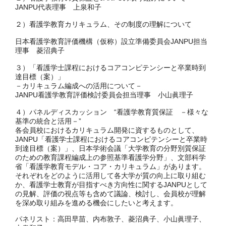
JANPU代表理事 上泉和子
２）看護学教育カリキュラム、その制度の理解について
日本看護学教育評価機構（仮称）設立準備委員会JANPU担当
理事 菱沼典子
３）「看護学士課程におけるコアコンピテンシーと卒業時到
達目標（案）」
－カリキュラム編成への活用について－
JANPU看護学教育評価検討委員会担当理事 小山眞理子
４）パネルディスカッション “看護学教育質保証 －様々な
基準の統合と活用－”
各会員校におけるカリキュラム開発に資するものとして、
JANPU「看護学士課程におけるコアコンピテンシーと卒業時
到達目標（案）」、日本学術会議「大学教育の分野別質保証
のための教育課程編成上の参照基準看護学分野」、文部科学
省「看護学教育モデル・コア・カリキュラム」があります。
それぞれをどのように活用して各大学が質の向上に取り組む
か、看護学士教育が目指すべき方向性に関するJANPUとして
の見解、評価の視点等も含めて議論、検討し、会員校が理解
を深め取り組みを進める機会にしたいと考えます。
パネリスト：高田早苗、内布敦子、菱沼典子、小山眞理子、