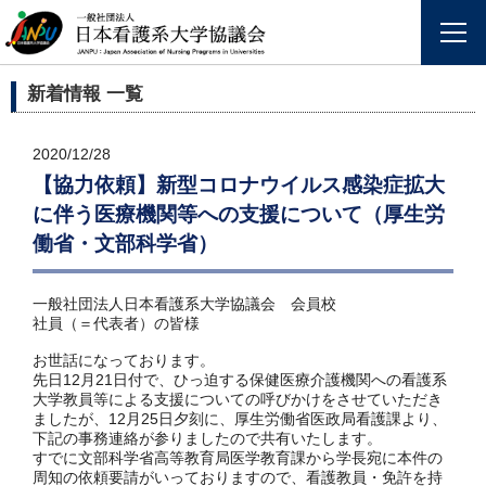
新着情報 一覧
2020/12/28
【協力依頼】新型コロナウイルス感染症拡大
に伴う医療機関等への支援について（厚生労
働省・文部科学省）
一般社団法人日本看護系大学協議会 会員校
社員（＝代表者）の皆様
お世話になっております。
先日
12
月
21
日付で、ひっ迫する保健医療介護機関への看護系
大学教員等による支援についての呼びかけをさせていただき
ましたが、
12
月
25
日夕刻に、厚生労働省医政局看護課より、
下記の事務連絡が参りましたので共有いたします。
すでに文部科学省高等教育局医学教育課から学長宛に本件の
周知の依頼要請がいっておりますので、看護教員・免許を持