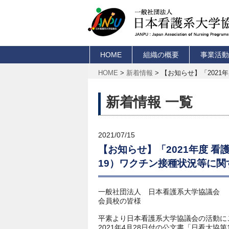
HOME
組織の概要
事業活動
HOME
>
新着情報
>
新着情報 一覧
2021/07/15
【お知らせ】「2021年度 看
19）ワクチン接種状況等に
一般社団法人 日本看護系大学協議会
会員校の皆様
平素より日本看護系大学協議会の活動に
2021
年4月28日付の公文書「日看大協第