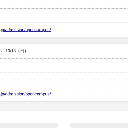
c.jp/admission/opencampus/
土） 10/18（日）
c.jp/admission/opencampus/