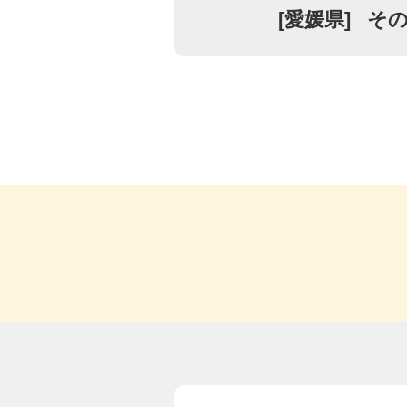
[
愛媛県
]
その