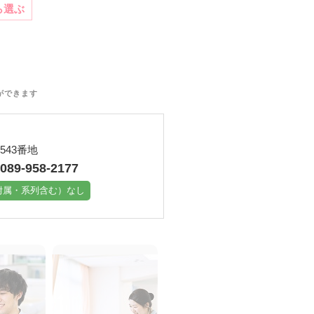
ら選ぶ
ができます
43番地
89-958-2177
附属・系列含む）なし