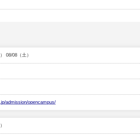
金） 08/08（土）
c.jp/admission/opencampus/
土）