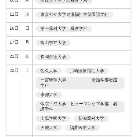
10日
月
宮崎大学医学部看護学科
11日
火
東京都立大学健康福祉学部看護学科
16日
日
第一薬科大学 看護学部
17日
月
富山県立大学
21日
金
長岡崇徳大学
22日
土
佐久大学
川崎医療福祉大学
一宮研伸大学 看護学部看護
学科
東都大学
帝京平成大学 ヒューマンケア学部 看
護学科
山陽学園大学
新潟薬科大学
天理大学
福井医療大学