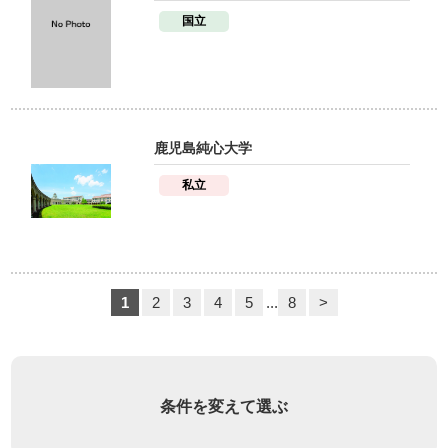
国立
鹿児島純心大学
私立
1
2
3
4
5
...
8
>
条件を変えて選ぶ